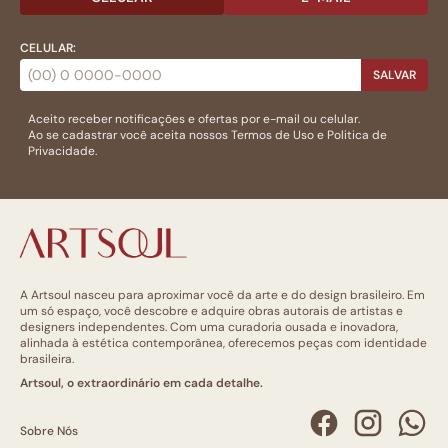
CELULAR:
SALVAR
Aceito receber notificações e ofertas por e-mail ou celular.
Ao se cadastrar você aceita nossos
Termos de Uso
e
Politica de
Privacidade.
A Artsoul nasceu para aproximar você da arte e do design brasileiro. Em
um só espaço, você descobre e adquire obras autorais de artistas e
designers independentes. Com uma curadoria ousada e inovadora,
alinhada à estética contemporânea, oferecemos peças com identidade
brasileira.
Artsoul, o extraordinário em cada detalhe.
Sobre Nós