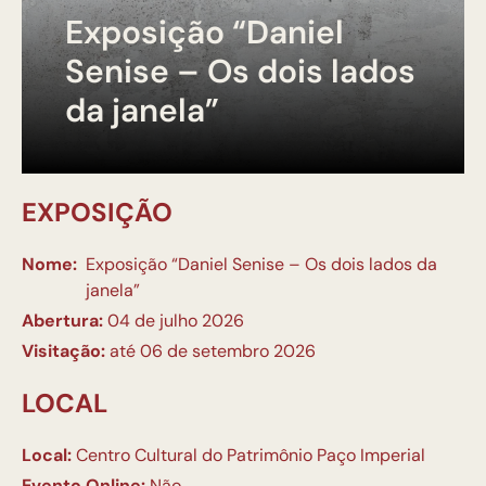
Exposição “Daniel
Senise – Os dois lados
da janela”
EXPOSIÇÃO
Nome:
Exposição “Daniel Senise – Os dois lados da
janela”
Abertura:
04 de julho 2026
Visitação:
até 06 de setembro 2026
LOCAL
Local:
Centro Cultural do Patrimônio Paço Imperial
Evento Online:
Não