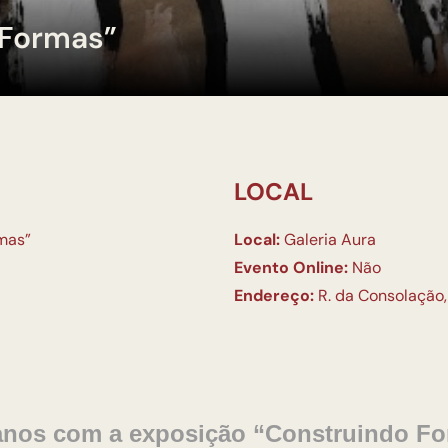
 Formas”
LOCAL
mas”
Local:
Galeria Aura
Evento Online:
Não
Endereço:
R. da Consolação,
nos com a exposição “Construindo Fo