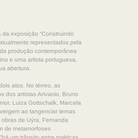
a da exposição “Construindo
s atualmente representados pela
al da produção contemporânea
ino e uma artista portuguesa,
ua abertura.
ois atos. No térreo, as
s dos artistas Arivanio, Bruno
or, Luiza Gottschalk, Marcela
nvergem ao tangenciar temas
e obras de Uýra, Fernanda
am de metamorfoses
“há um trânsito entre poéticas