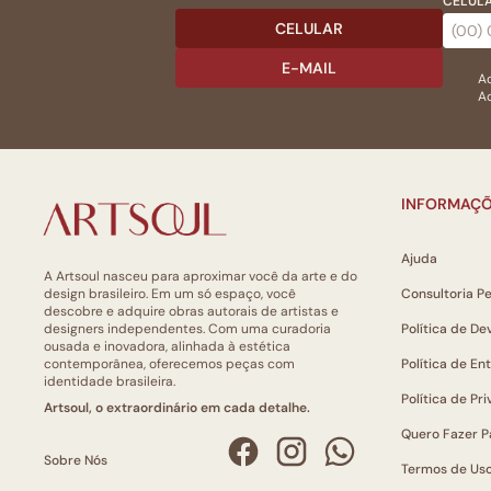
CELULA
CELULAR
E-MAIL
Ac
Ao
INFORMAÇÕ
Ajuda
A Artsoul nasceu para aproximar você da arte e do
design brasileiro. Em um só espaço, você
Consultoria P
descobre e adquire obras autorais de artistas e
designers independentes. Com uma curadoria
Política de De
ousada e inovadora, alinhada à estética
contemporânea, oferecemos peças com
Política de En
identidade brasileira.
Política de Pr
Artsoul, o extraordinário em cada detalhe.
Quero Fazer P
Sobre Nós
Termos de Us