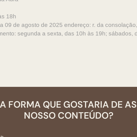
 às 18h
o a 09 de agosto de 2025 endereço: r. da consolação,
amento: segunda a sexta, das 10h às 19h; sábados, 
A FORMA QUE GOSTARIA DE A
NOSSO CONTEÚDO?