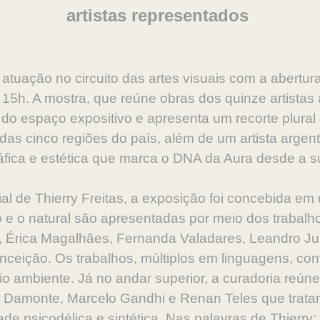
artistas representados
atuação no circuito das artes visuais com a abertur
s 15h. A mostra, que reúne obras dos quinze artista
s do espaço expositivo e apresenta um recorte plur
das cinco regiões do país, além de um artista argent
áfica e estética que marca o DNA da Aura desde a s
l de Thierry Freitas, a exposição foi concebida em d
o e o natural são apresentadas por meio dos trabalho
, Érica
Magalhães, Fernanda Valadares, Leandro Juni
eição. Os trabalhos, múltiplos em linguagens, co
o ambiente. Já no andar superior, a curadoria reún
 Damonte, Marcelo Gandhi e Renan Teles que trat
e psicodélica e sintética. Nas palavras de Thierry: 