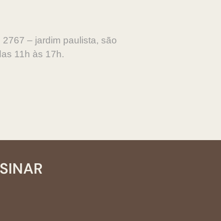
 2767 – jardim paulista, são
das 11h às 17h.
SSINAR