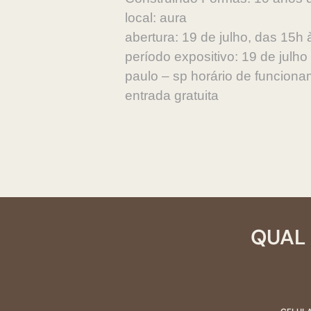
local: aura
abertura: 19 de julho, das 15h
período expositivo: 19 de julh
paulo – sp horário de funcion
entrada gratuita
QUAL 