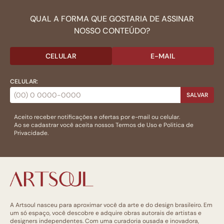
QUAL A FORMA QUE GOSTARIA DE ASSINAR
NOSSO CONTEÚDO?
CELULAR
E-MAIL
CELULAR:
SALVAR
Aceito receber notificações e ofertas por e-mail ou celular.
Ao se cadastrar você aceita nossos
Termos de Uso
e
Politica de
Privacidade.
A Artsoul nasceu para aproximar você da arte e do design brasileiro. Em
um só espaço, você descobre e adquire obras autorais de artistas e
designers independentes. Com uma curadoria ousada e inovadora,