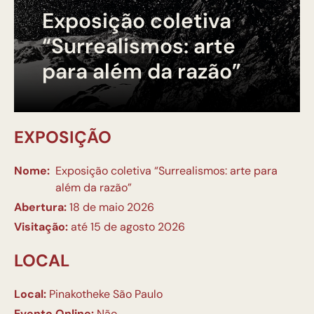
Exposição coletiva
“Surrealismos: arte
para além da razão”
EXPOSIÇÃO
Nome:
Exposição coletiva “Surrealismos: arte para
além da razão”
Abertura:
18 de maio 2026
Visitação:
até 15 de agosto 2026
LOCAL
Local:
Pinakotheke São Paulo
Evento Online:
Não