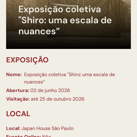
Exposição coletiva
"Shiro: uma escala de
nuances”
EXPOSIÇÃO
Nome:
Exposição coletiva "Shiro: uma escala de
nuances”
Abertura:
02 de junho 2026
Visitação:
até 25 de outubro 2026
LOCAL
Local:
Japan House São Paulo
Evento Online:
Não