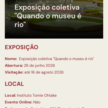
Exposição coletiva
"Quando o museu é
rio"
EXPOSIÇÃO
Nome:
Exposição coletiva "Quando o museu é rio"
Abertura:
26 de junho 2026
Visitação:
até 16 de agosto 2026
LOCAL
Local:
Instituto Tomie Ohtake
Evento Online:
Não