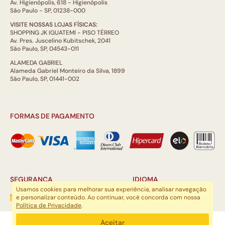
Av. Higienópolis, 618 - Higienópolis
São Paulo - SP, 01238-000
VISITE NOSSAS LOJAS FÍSICAS:
SHOPPING JK IGUATEMI - PISO TÉRREO
Av. Pres. Juscelino Kubitschek, 2041
São Paulo, SP, 04543-011
ALAMEDA GABRIEL
Alameda Gabriel Monteiro da Silva, 1899
São Paulo, SP, 01441-002
FORMAS DE PAGAMENTO
SEGURANÇA
IDIOMA
Usamos cookies para melhorar sua experiência, analisar navegação
e personalizar conteúdo. Ao continuar, você concorda com nossa
Política de Privacidade
.
ARTSOUL COMUNICAÇÃO DIGITAL LTDA | CNPJ: 29.752.781/0001-52
Aceitar