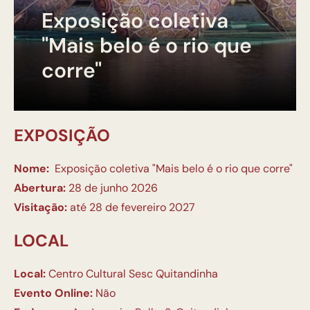
Exposição coletiva
"Mais belo é o rio que
corre"
EXPOSIÇÃO
Nome:
Exposição coletiva "Mais belo é o rio que corre"
Abertura:
28 de junho 2026
Visitação:
até 28 de fevereiro 2027
LOCAL
Local:
Centro Cultural Sesc Quitandinha
Evento Online:
Não