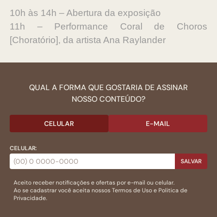
10h às 14h – Abertura da exposição
11h – Performance Coral de Choros
[Choratório], da artista Ana Raylander
QUAL A FORMA QUE GOSTARIA DE ASSINAR
NOSSO CONTEÚDO?
CELULAR
E-MAIL
CELULAR:
SALVAR
Aceito receber notificações e ofertas por e-mail ou celular.
Ao se cadastrar você aceita nossos
Termos de Uso
e
Politica de
Privacidade.