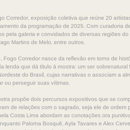
o Corredor, exposição coletiva que reúne 20 artista
ramento da programação de 2025. Com curadoria de
os pela galeria e convidados de diversas regiões do 
go Martins de Melo, entre outros.
 Fogo Corredor nasce da reflexão em torno de histó
 lenda que dá título à mostra: um ser sobrenatural f
Nordeste do Brasil, cujas narrativas o associam a 
r ou perseguir suas vítimas.
ostra propõe dois percursos expositivos que se com
vam de relações com o sagrado, seja ele de ordem pr
ela Costa Lima abordam as conotações ora punitivas
 enquanto Paloma Bosquê, Ayla Tavares e Alex Cerv