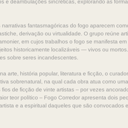
ticos e deambulações sincréticas, explorando as form
 as narrativas fantasmagóricas do fogo aparecem co
tiche, derivação ou virtualidade. O grupo reúne art
amonier, em cujos trabalhos o fogo se manifesta em
ujeitos historicamente localizáveis — vivos ou morto
s sobre seres incandescentes.
arte, história popular, literatura e ficção, o curad
iva sobrenatural, na qual cada obra atua como uma
fios de ficção de vinte artistas – por vezes ancora
ior teor político – Fogo Corredor apresenta dois p
 artista e a espiritual daqueles que são convocados 