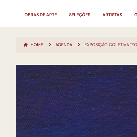
OBRAS DE ARTE
SELEÇÕES
ARTISTAS
G
HOME
AGENDA
EXPOSIÇÃO COLETIVA "F