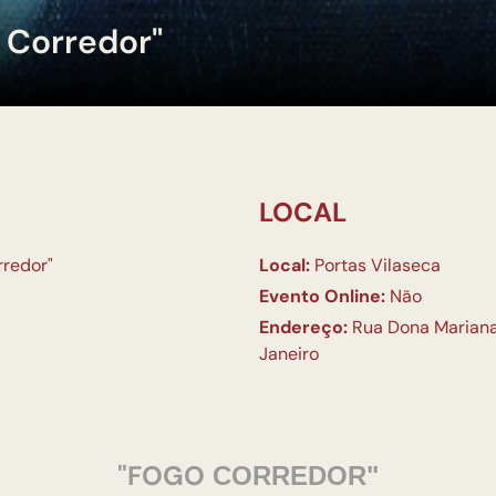
 Corredor"
LOCAL
rredor"
Local:
Portas Vilaseca
Evento Online:
Não
Endereço:
Rua Dona Mariana,
Janeiro
"FOGO
CORREDOR"