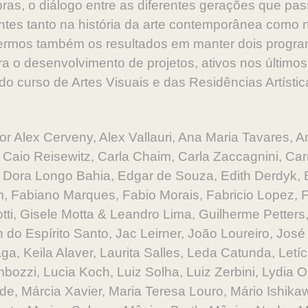
ras, o diálogo entre as diferentes gerações que pa
tes tanto na história da arte contemporânea como
ermos também os resultados em manter dois programa
ra o desenvolvimento de projetos, ativos nos últimos
do curso de Artes Visuais e das Residências Artíst
 por Alex Cerveny, Alex Vallauri, Ana Maria Tavares,
Caio Reisewitz, Carla Chaim, Carla Zaccagnini, Ca
, Dora Longo Bahia, Edgar de Souza, Edith Derdyk, E
m, Fabiano Marques, Fabio Morais, Fabricio Lopez, 
iotti, Gisele Motta & Leandro Lima, Guilherme Pett
n do Espírito Santo, Jac Leirner, João Loureiro, Jo
aga, Keila Alaver, Laurita Salles, Leda Catunda, Let
bozzi, Lucia Koch, Luiz Solha, Luiz Zerbini, Lydia 
de, Márcia Xavier, Maria Teresa Louro, Mário Ishika