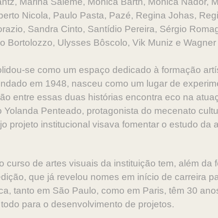
antz, Marina Saleme, Mônica Barth, Mônica Nador, 
rberto Nicola, Paulo Pasta, Pazé, Regina Johas, Regi
razio, Sandra Cinto, Santídio Pereira, Sérgio Roma
o Bortolozzo, Ulysses Bôscolo, Vik Muniz e Wagner
idou-se como um espaço dedicado à formação artíst
fundado em 1948, nasceu como um lugar de experim
o entre essas duas histórias encontra eco na atuaç
omo Yolanda Penteado, protagonista do mecenato cultu
projeto institucional visava fomentar o estudo da art
 o curso de artes visuais da instituição tem, além d
dição, que já revelou nomes em início de carreira pa
ica, tanto em São Paulo, como em Paris, têm 30 ano
 todo para o desenvolvimento de projetos.