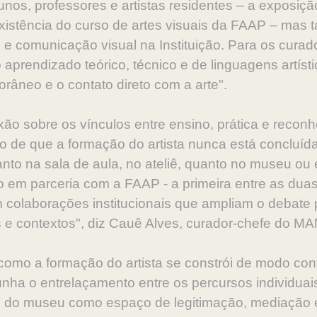
lunos, professores e artistas residentes – a exposi
stência do curso de artes visuais da FAAP – mas 
e comunicação visual na Instituição. Para os curad
rendizado teórico, técnico e de linguagens artístic
âneo e o contato direto com a arte".
ão sobre os vínculos entre ensino, prática e reconhe
ato de que a formação do artista nunca está concluíd
anto na sala de aula, no ateliê, quanto no museu o
jeto em parceria com a FAAP - a primeira entre as dua
 colaborações institucionais que ampliam o debate 
ras e contextos", diz Cauê Alves, curador-chefe do M
a como a formação do artista se constrói de modo co
ha o entrelaçamento entre os percursos individuais
 do museu como espaço de legitimação, mediação e 