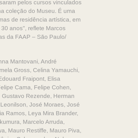
ssaram pelos cursos vinculados
 na coleção do Museu. É uma
s de residência artística, em
 30 anos", reflete Marcos
icas da FAAP – São Paulo/
 Anna Mantovani, André
rmela Gross, Celina Yamauchi,
douard Fraipont, Elisa
Felipe Cama, Felipe Cohen,
ers, Gustavo Rezende, Herman
sé Leonilson, José Moraes, José
ícia Ramos, Leya Mira Brander,
Okumura, Marcelo Arruda,
wa, Mauro Restiffe, Mauro Piva,