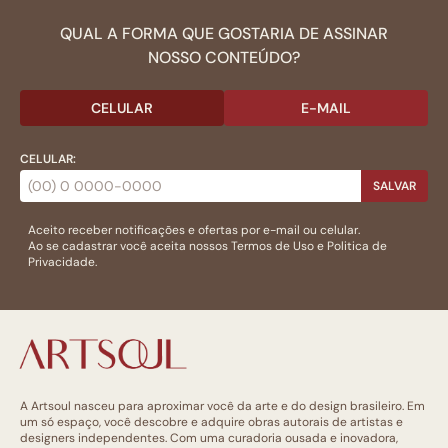
QUAL A FORMA QUE GOSTARIA DE ASSINAR
NOSSO CONTEÚDO?
CELULAR
E-MAIL
CELULAR:
SALVAR
Aceito receber notificações e ofertas por e-mail ou celular.
Ao se cadastrar você aceita nossos
Termos de Uso
e
Politica de
Privacidade.
A Artsoul nasceu para aproximar você da arte e do design brasileiro. Em
um só espaço, você descobre e adquire obras autorais de artistas e
designers independentes. Com uma curadoria ousada e inovadora,