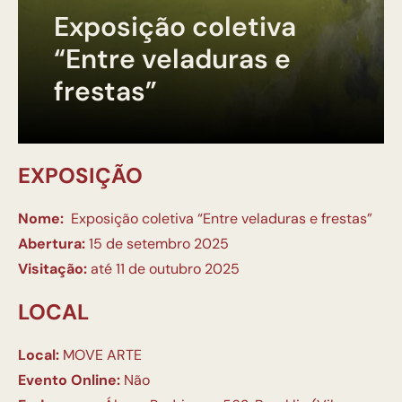
Exposição coletiva
“Entre veladuras e
frestas”
EXPOSIÇÃO
Nome:
Exposição coletiva “Entre veladuras e frestas”
Abertura:
15 de setembro 2025
Visitação:
até 11 de outubro 2025
LOCAL
Local:
MOVE ARTE
Evento Online:
Não