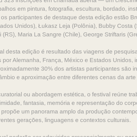
beu 323 inscrições em chamada aberta — um cresci
alhos em pintura, fotografia, escultura,
bordado, ins
e os participantes de destaque desta edição estão B
dos Unidos), Łukasz Leja (Polônia), Bubby Costa (S
 (RS), Maria La Sangre (Chile), George Striftaris (Gr
al desta edição é resultado das viagens de pesquisa
or Alemanha, França, México e Estados Unidos, incl
 Aproximadamente 30% dos artistas participantes são in
âmbio e aproximação entre diferentes cenas da ar
curatorial ou abordagem estética, o festival reúne t
ntimidade, fantasia, memória e representação do co
a propõe um panorama amplo da produção contempo
rentes gerações, linguagens e contextos culturais.