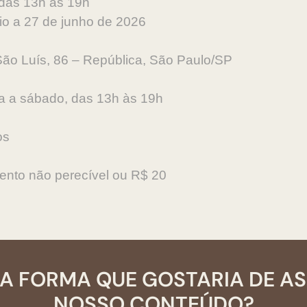
 das 13h às 19h
aio a 27 de junho de 2026
 São Luís, 86 – República, São Paulo/SP
ça a sábado, das 13h às 19h
nos
mento não perecível ou R$ 20
A FORMA QUE GOSTARIA DE A
NOSSO CONTEÚDO?