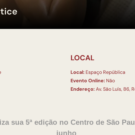
rtice
LOCAL
e
Local:
Espaço República
Evento Online:
Não
Endereço:
Av. São Luís, 86, 
aliza sua 5ª edição no Centro de São Pa
junho