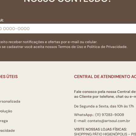
R:
eito receber notificações e ofertas por e-mail ou celular.
 se cadastrar você aceita nossos
Termos de Uso
e
Politica de Privacidade.
ES ÚTEIS
CENTRAL DE ATENDIMENTO AO
Fale conosco pela nossa Central d
ao Cliente por telefone, chat ou e-m
ersonalizada
De Segunda a Sexta, das 10h às 17h
volução
WhatsApp.: (11) 97283-9009
trega
E-mail: contato@artsoul.com.br
VISITE NOSSAS LOJAS FÍSICAS:
ivacidade
SHOPPING PÁTIO HIGIENÓPOLIS - P