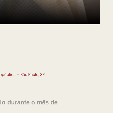
República – São Paulo, SP
ulo
durante o mês de