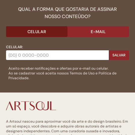
QUAL A FORMA QUE GOSTARIA DE ASSINAR
NOSSO CONTEÚDO?
CELULAR
E-MAIL
CELULAR:
SALVAR
Aceito receber notificações e ofertas por e-mail ou celular.
Ao se cadastrar você aceita nossos
Termos de Uso
e
Politica de
Privacidade.
A Artsoul nasceu para aproximar você da arte e do design brasileiro. Em
um só espaço, você descobre e adquire obras autorais de artistas e
designers independentes. Com uma curadoria ousada e inovadora,