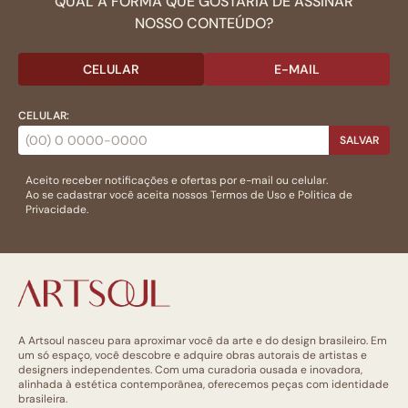
QUAL A FORMA QUE GOSTARIA DE ASSINAR
NOSSO CONTEÚDO?
CELULAR
E-MAIL
CELULAR:
SALVAR
Aceito receber notificações e ofertas por e-mail ou celular.
Ao se cadastrar você aceita nossos
Termos de Uso
e
Politica de
Privacidade.
A Artsoul nasceu para aproximar você da arte e do design brasileiro. Em
um só espaço, você descobre e adquire obras autorais de artistas e
designers independentes. Com uma curadoria ousada e inovadora,
alinhada à estética contemporânea, oferecemos peças com identidade
brasileira.