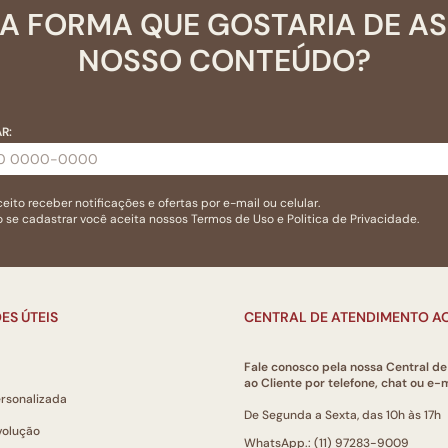
A FORMA QUE GOSTARIA DE A
NOSSO CONTEÚDO?
R:
eito receber notificações e ofertas por e-mail ou celular.
 se cadastrar você aceita nossos
Termos de Uso
e
Politica de Privacidade.
ES ÚTEIS
CENTRAL DE ATENDIMENTO AO
Fale conosco pela nossa Central d
ao Cliente por telefone, chat ou e-m
ersonalizada
De Segunda a Sexta, das 10h às 17h
volução
WhatsApp.: (11) 97283-9009