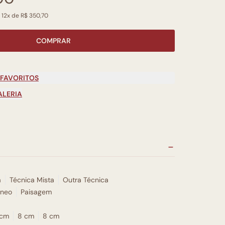
 12x de R$ 350,70
COMPRAR
 FAVORITOS
ALERIA
a
Técnica Mista
Outra Técnica
neo
Paisagem
 cm
8 cm
8 cm