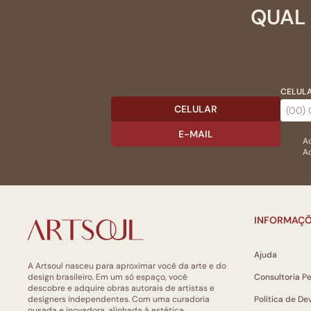
QUAL 
CELULA
CELULAR
E-MAIL
Ac
Ao
INFORMAÇÕ
Ajuda
A Artsoul nasceu para aproximar você da arte e do
design brasileiro. Em um só espaço, você
Consultoria P
descobre e adquire obras autorais de artistas e
designers independentes. Com uma curadoria
Política de De
ousada e inovadora, alinhada à estética