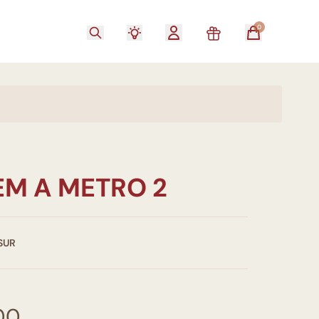
0
EM A METRO 2
SUR
00