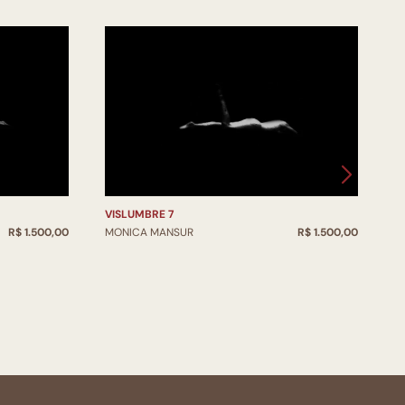
VISLUMBRE 7
V
R$ 1.500,00
MONICA MANSUR
R$ 1.500,00
M