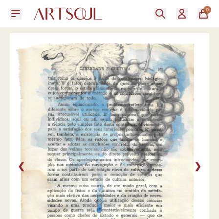
0
❮
❯