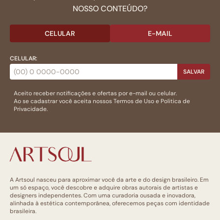
NOSSO CONTEÚDO?
CELULAR
E-MAIL
CELULAR:
SALVAR
Aceito receber notificações e ofertas por e-mail ou celular.
Ao se cadastrar você aceita nossos
Termos de Uso
e
Politica de
Privacidade.
A Artsoul nasceu para aproximar você da arte e do design brasileiro. Em
um só espaço, você descobre e adquire obras autorais de artistas e
designers independentes. Com uma curadoria ousada e inovadora,
alinhada à estética contemporânea, oferecemos peças com identidade
brasileira.