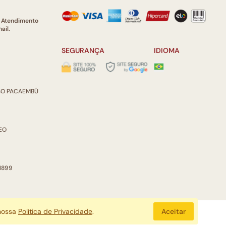
e Atendimento
ail.
SEGURANÇA
IDIOMA
ISO PACAEMBÚ
REO
 1899
 nossa
Política de Privacidade
.
Aceitar