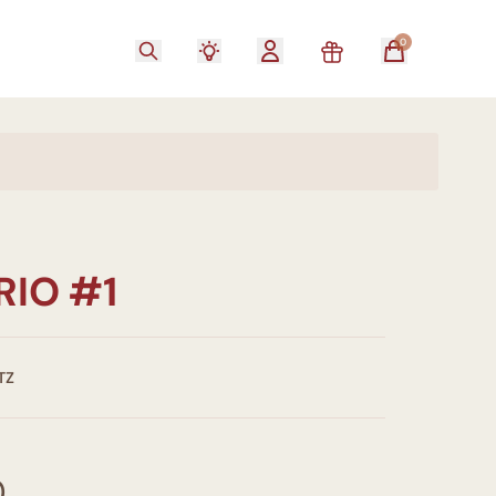
0
RIO #1
TZ
0