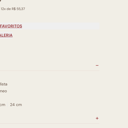
 12x de R$ 55,37
 FAVORITOS
ALERIA
ista
neo
 cm
24 cm