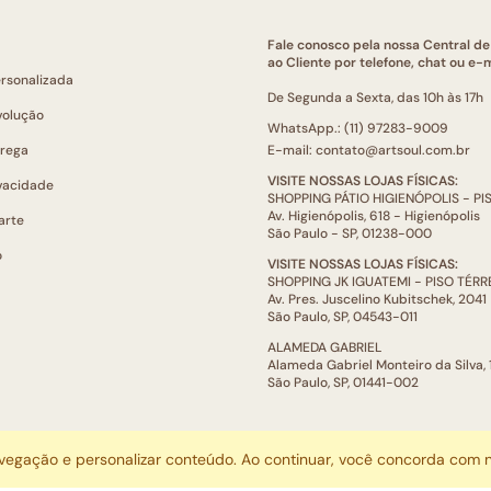
Fale conosco pela nossa Central d
ao Cliente por telefone, chat ou e-m
ersonalizada
De Segunda a Sexta, das 10h às 17h
volução
WhatsApp.: (11) 97283-9009
trega
E-mail: contato@artsoul.com.br
VISITE NOSSAS LOJAS FÍSICAS:
ivacidade
SHOPPING PÁTIO HIGIENÓPOLIS - P
Av. Higienópolis, 618 - Higienópolis
arte
São Paulo - SP, 01238-000
o
VISITE NOSSAS LOJAS FÍSICAS:
SHOPPING JK IGUATEMI - PISO TÉR
Av. Pres. Juscelino Kubitschek, 2041
São Paulo, SP, 04543-011
ALAMEDA GABRIEL
Alameda Gabriel Monteiro da Silva,
São Paulo, SP, 01441-002
ARTSOUL COMUNICAÇÃO DIGITAL LTDA | CNPJ: 29.752.781/0001-52
avegação e personalizar conteúdo. Ao continuar, você concorda com
Escritório: Rua Quatá, 845 - Sala 2, Vila Olímpia, São Paulo, SP, 04546-044