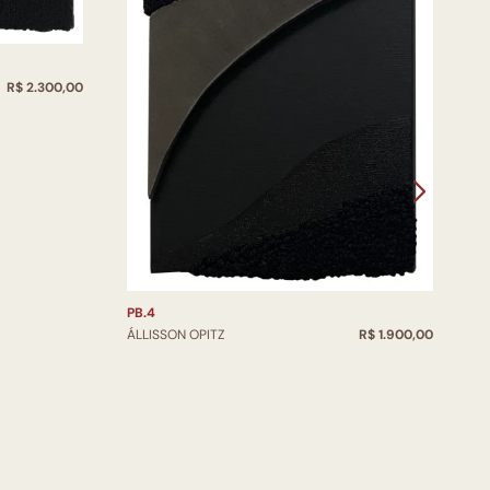
R$ 2.300,00
P
Á
PB.4
ÁLLISSON OPITZ
R$ 1.900,00