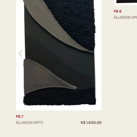
PB.6
ÁLLISSON OP
PB.7
ÁLLISSON OPITZ
R$ 1.600,00