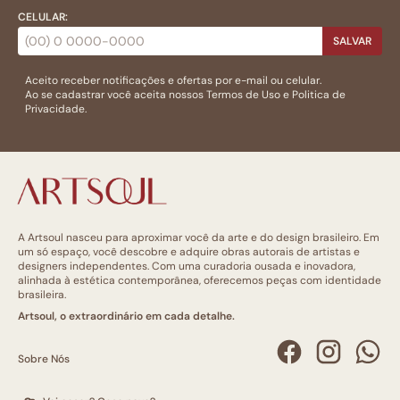
CELULAR:
SALVAR
Aceito receber notificações e ofertas por e-mail ou celular.
Ao se cadastrar você aceita nossos
Termos de Uso
e
Politica de
Privacidade.
A Artsoul nasceu para aproximar você da arte e do design brasileiro. Em
um só espaço, você descobre e adquire obras autorais de artistas e
designers independentes. Com uma curadoria ousada e inovadora,
alinhada à estética contemporânea, oferecemos peças com identidade
brasileira.
Artsoul, o extraordinário em cada detalhe.
Sobre Nós