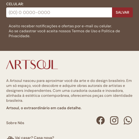
CELULAR:
SALVAR
Aceito receber notificações e ofertas por e-mail ou celular.
Ao se cadastrar você aceita nossos
Termos de Uso
e
Politica de
Privacidade.
A Artsoul nasceu para aproximar você da arte e do design brasileiro. Em
um só espaço, você descobre e adquire obras autorais de artistas e
designers independentes. Com uma curadoria ousada e inovadora,
alinhada à estética contemporânea, oferecemos peças com identidade
brasileira.
Artsoul, o extraordinário em cada detalhe.
Sobre Nós
Vai casar? Casa nova?