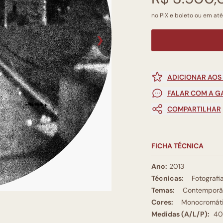
no PIX e boleto ou em até
❯
ADICIONAR AOS
FALAR COM A G
COMPARTILHAR
FICHA TÉCNICA
Ano:
2013
Técnicas:
Fotografi
Temas:
Contemporâ
Cores:
Monocromát
Medidas (A/L/P):
40