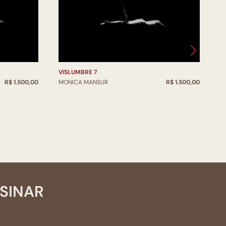
VISLUMBRE 7
V
R$ 1.500,00
MONICA MANSUR
R$ 1.500,00
M
SSINAR