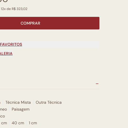
 12x de R$ 323,02
COMPRAR
 FAVORITOS
ALERIA
a
Técnica Mista
Outra Técnica
neo
Paisagem
ico
 cm
40 cm
1 cm