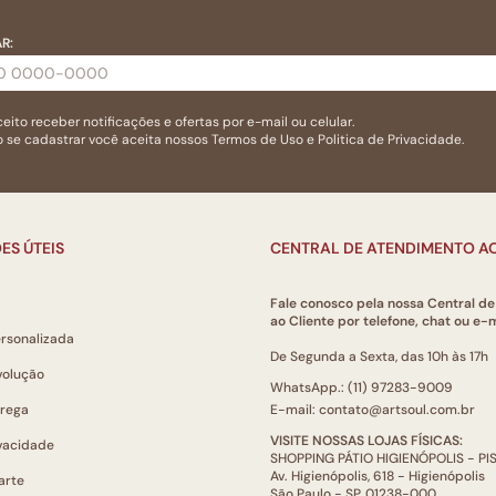
R:
eito receber notificações e ofertas por e-mail ou celular.
 se cadastrar você aceita nossos
Termos de Uso
e
Politica de Privacidade.
ES ÚTEIS
CENTRAL DE ATENDIMENTO AO
Fale conosco pela nossa Central d
ao Cliente por telefone, chat ou e-m
ersonalizada
De Segunda a Sexta, das 10h às 17h
volução
WhatsApp.: (11) 97283-9009
trega
E-mail: contato@artsoul.com.br
VISITE NOSSAS LOJAS FÍSICAS:
ivacidade
SHOPPING PÁTIO HIGIENÓPOLIS - P
Av. Higienópolis, 618 - Higienópolis
arte
São Paulo - SP, 01238-000