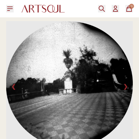
0
❮
❯