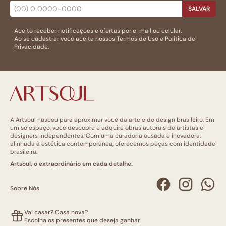
SALVAR
Aceito receber notificações e ofertas por e-mail ou celular.
Ao se cadastrar você aceita nossos
Termos de Uso
e
Politica de
Privacidade.
A Artsoul nasceu para aproximar você da arte e do design brasileiro. Em
um só espaço, você descobre e adquire obras autorais de artistas e
designers independentes. Com uma curadoria ousada e inovadora,
alinhada à estética contemporânea, oferecemos peças com identidade
brasileira.
Artsoul, o extraordinário em cada detalhe.
Sobre Nós
Vai casar? Casa nova?
Escolha os presentes que deseja ganhar