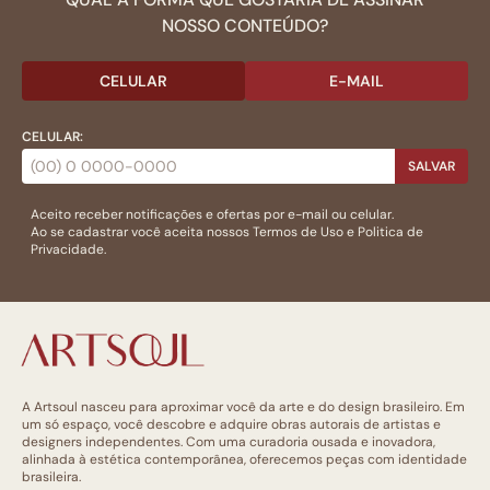
NOSSO CONTEÚDO?
CELULAR
E-MAIL
CELULAR:
SALVAR
Aceito receber notificações e ofertas por e-mail ou celular.
Ao se cadastrar você aceita nossos
Termos de Uso
e
Politica de
Privacidade.
A Artsoul nasceu para aproximar você da arte e do design brasileiro. Em
um só espaço, você descobre e adquire obras autorais de artistas e
designers independentes. Com uma curadoria ousada e inovadora,
alinhada à estética contemporânea, oferecemos peças com identidade
brasileira.