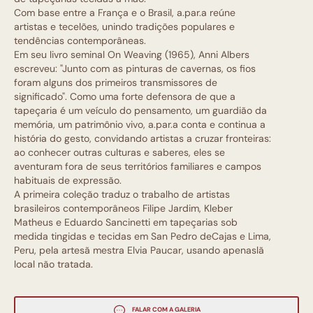
Com base entre a França e o Brasil, a.par.a reúne
artistas e tecelões, unindo tradições populares e
tendências contemporâneas.
Em seu livro seminal On Weaving (1965), Anni Albers
escreveu: "Junto com as pinturas de cavernas, os fios
foram alguns dos primeiros transmissores de
significado". Como uma forte defensora de que a
tapeçaria é um veículo do pensamento, um guardião da
memória, um patrimônio vivo, a.par.a conta e continua a
história do gesto, convidando artistas a cruzar fronteiras:
ao conhecer outras culturas e saberes, eles se
aventuram fora de seus territórios familiares e campos
habituais de expressão.
A primeira coleção traduz o trabalho de artistas
brasileiros contemporâneos Filipe Jardim, Kleber
Matheus e Eduardo Sancinetti em tapeçarias sob
medida tingidas e tecidas em San Pedro deCajas e Lima,
Peru, pela artesã mestra Elvia Paucar, usando apenaslã
local não tratada.
FALAR COM A GALERIA