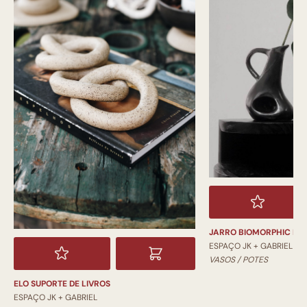
JARRO BIOMORPHIC PI
ESPAÇO JK + GABRIEL
VASOS / POTES
ELO SUPORTE DE LIVROS
ESPAÇO JK + GABRIEL