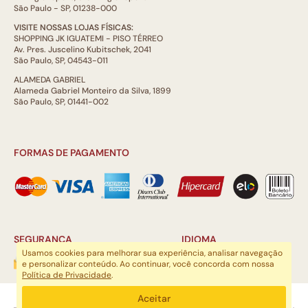
São Paulo - SP, 01238-000
VISITE NOSSAS LOJAS FÍSICAS:
SHOPPING JK IGUATEMI - PISO TÉRREO
Av. Pres. Juscelino Kubitschek, 2041
São Paulo, SP, 04543-011
ALAMEDA GABRIEL
Alameda Gabriel Monteiro da Silva, 1899
São Paulo, SP, 01441-002
FORMAS DE PAGAMENTO
SEGURANÇA
IDIOMA
Usamos cookies para melhorar sua experiência, analisar navegação
e personalizar conteúdo. Ao continuar, você concorda com nossa
Política de Privacidade
.
ARTSOUL COMUNICAÇÃO DIGITAL LTDA | CNPJ: 29.752.781/0001-52
Aceitar