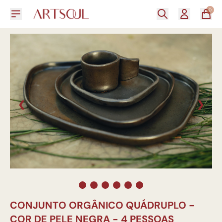
0
❮
❯
CONJUNTO ORGÂNICO QUÁDRUPLO -
COR DE PELE NEGRA - 4 PESSOAS