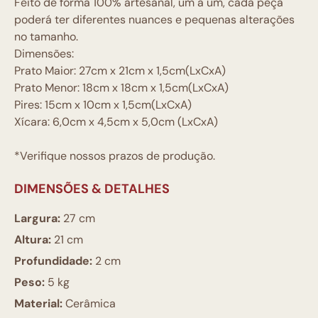
Feito de forma 100% artesanal, um a um, cada peça
poderá ter diferentes nuances e pequenas alterações
no tamanho.
Dimensões:
Prato Maior: 27cm x 21cm x 1,5cm(LxCxA)
Prato Menor: 18cm x 18cm x 1,5cm(LxCxA)
Pires: 15cm x 10cm x 1,5cm(LxCxA)
Xícara: 6,0cm x 4,5cm x 5,0cm (LxCxA)
*Verifique nossos prazos de produção.
DIMENSÕES & DETALHES
Largura:
27 cm
Altura:
21 cm
Profundidade:
2 cm
Peso:
5 kg
Material:
Cerâmica