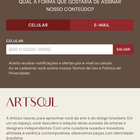
QUAL A FORMA QUE GOSTARIA DE ASSINAR
NOSSO CONTEÚDO?
CELULAR
E-MAIL
CELULAR:
SALVAR
Aceito receber notificações e ofertas por e-mail ou celular.
Ao se cadastrar você aceita nossos
Termos de Uso
e
Politica de
Privacidade.
A Artsoul nasceu para aproximar você da arte e do design brasileiro. Em
um só espaço, você descobre e adquire obras autorais de artistas e
designers independentes. Com uma curadoria ousada e inovadora,
alinhada à estética contemporânea, oferecemos peças com identidade
brasileira.