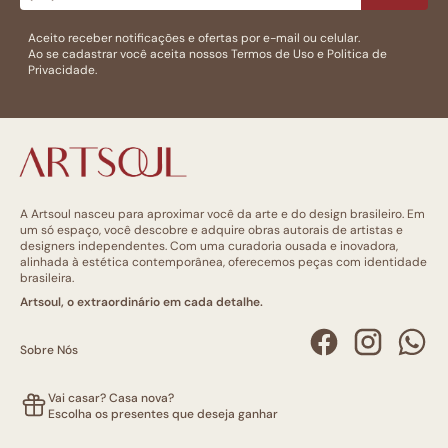
Aceito receber notificações e ofertas por e-mail ou celular.
Ao se cadastrar você aceita nossos
Termos de Uso
e
Politica de
Privacidade.
A Artsoul nasceu para aproximar você da arte e do design brasileiro. Em
um só espaço, você descobre e adquire obras autorais de artistas e
designers independentes. Com uma curadoria ousada e inovadora,
alinhada à estética contemporânea, oferecemos peças com identidade
brasileira.
Artsoul, o extraordinário em cada detalhe.
Sobre Nós
Vai casar? Casa nova?
Escolha os presentes que deseja ganhar