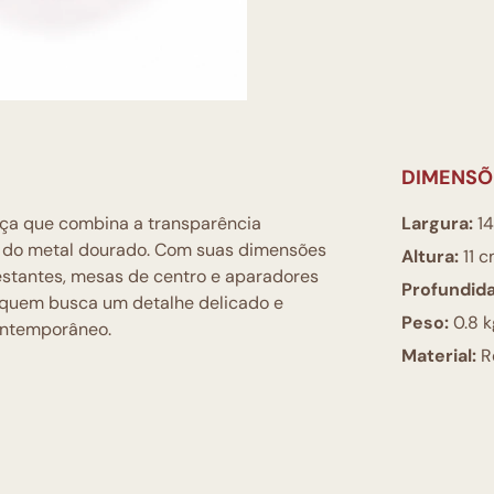
DIMENSÕ
ça que combina a transparência
Largura:
14
do do metal dourado. Com suas dimensões
Altura:
11 
estantes, mesas de centro e aparadores
Profundid
a quem busca um detalhe delicado e
Peso:
0.8 k
ontemporâneo.
Material:
R