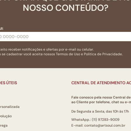
NOSSO CONTEÚDO?
R:
eito receber notificações e ofertas por e-mail ou celular.
 se cadastrar você aceita nossos
Termos de Uso
e
Politica de Privacidade.
ES ÚTEIS
CENTRAL DE ATENDIMENTO AO
Fale conosco pela nossa Central d
ao Cliente por telefone, chat ou e-m
ersonalizada
De Segunda a Sexta, das 10h às 17h
volução
WhatsApp.: (11) 97283-9009
trega
E-mail: contato@artsoul.com.br