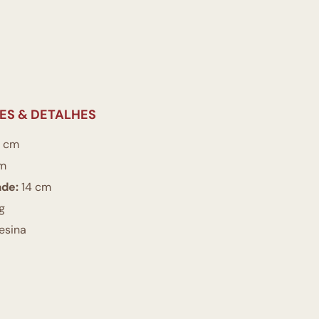
ES & DETALHES
 cm
cm
ade:
14 cm
g
esina