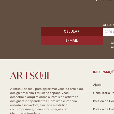
CELULA
CELULAR
E-MAIL
Ac
Ao
INFORMAÇÕ
Ajuda
A Artsoul nasceu para aproximar você da arte e do
design brasileiro. Em um só espaço, você
Consultoria P
descobre e adquire obras autorais de artistas e
designers independentes. Com uma curadoria
Política de De
ousada e inovadora, alinhada à estética
contemporânea, oferecemos peças com
Política de En
identidade brasileira.