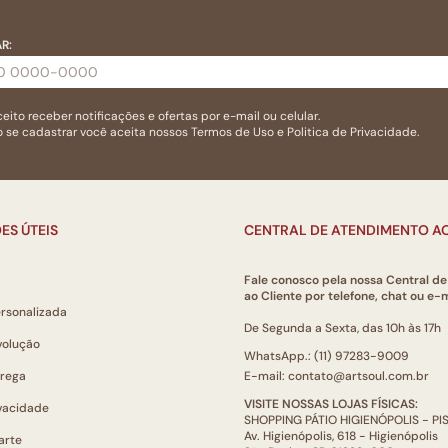
R:
eito receber notificações e ofertas por e-mail ou celular.
 se cadastrar você aceita nossos
Termos de Uso
e
Politica de Privacidade.
ES ÚTEIS
CENTRAL DE ATENDIMENTO AO
Fale conosco pela nossa Central d
ao Cliente por telefone, chat ou e-m
ersonalizada
De Segunda a Sexta, das 10h às 17h
volução
WhatsApp.: (11) 97283-9009
trega
E-mail: contato@artsoul.com.br
VISITE NOSSAS LOJAS FÍSICAS:
ivacidade
SHOPPING PÁTIO HIGIENÓPOLIS - P
Av. Higienópolis, 618 - Higienópolis
arte