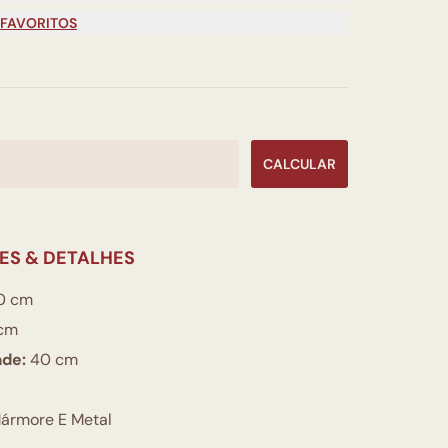
 FAVORITOS
CALCULAR
ES & DETALHES
0 cm
cm
ade:
40 cm
ármore E Metal