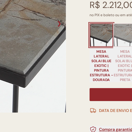
R$ 2.212,0
no PIX e boleto ou em até
❯
MESA
MESA
LATERAL
LATERA
SOLAI BLUE
SOLAI BL
EXOTIC |
EXOTIC |
PINTURA
PINTUR
ESTRUTURA -
ESTRUTUR
DOURADA
PRETA
DATA DE ENVIO 
Compra garantid