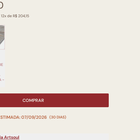
0
 12x de R$ 204,15
L
UE
A
A -
COMPRAR
ESTIMADA: 07/09/2026
(30 DIAS)
a Artsoul