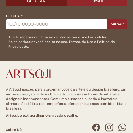
CELULAR
E-MAIL
CELULAR:
SALVAR
Aceito receber notificações e ofertas por e-mail ou celular.
Ao se cadastrar você aceita nossos
Termos de Uso
e
Politica de
Privacidade.
A Artsoul nasceu para aproximar você da arte e do design brasileiro. Em
um só espaço, você descobre e adquire obras autorais de artistas e
designers independentes. Com uma curadoria ousada e inovadora,
alinhada à estética contemporânea, oferecemos peças com identidade
brasileira.
Artsoul, o extraordinário em cada detalhe.
Sobre Nós