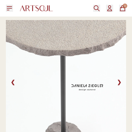
0
❮
❯