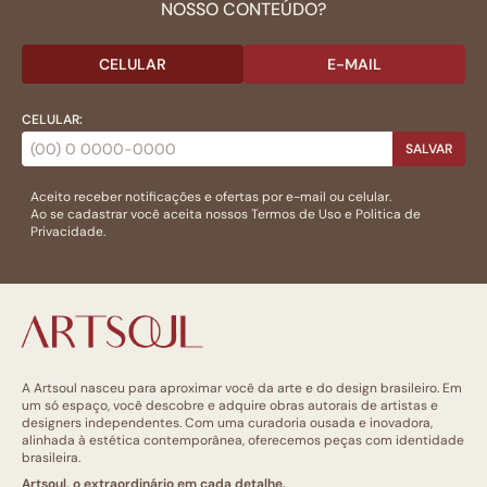
NOSSO CONTEÚDO?
CELULAR
E-MAIL
CELULAR:
SALVAR
Aceito receber notificações e ofertas por e-mail ou celular.
Ao se cadastrar você aceita nossos
Termos de Uso
e
Politica de
Privacidade.
A Artsoul nasceu para aproximar você da arte e do design brasileiro. Em
um só espaço, você descobre e adquire obras autorais de artistas e
designers independentes. Com uma curadoria ousada e inovadora,
alinhada à estética contemporânea, oferecemos peças com identidade
brasileira.
Artsoul, o extraordinário em cada detalhe.