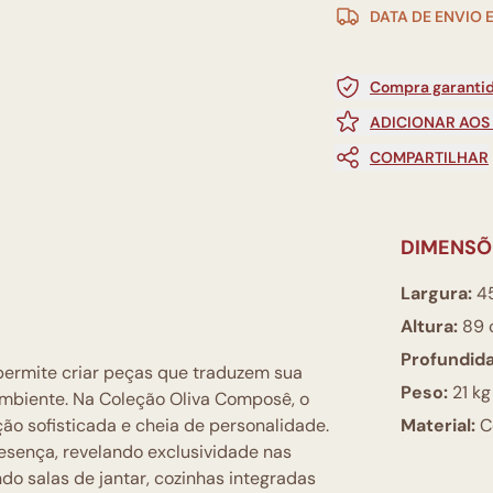
DATA DE ENVIO 
Compra garantid
ADICIONAR AOS
COMPARTILHAR
DIMENSÕ
Largura:
4
Altura:
89 
Profundid
permite criar peças que traduzem sua
Peso:
21 kg
mbiente. Na Coleção Oliva Composê, o
 sofisticada e cheia de personalidade.
Material:
C
esença, revelando exclusividade nas
ndo salas de jantar, cozinhas integradas