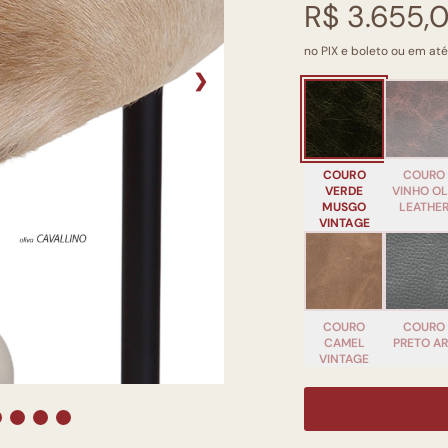
R$ 3.655,
no PIX e boleto ou em até
❯
COURO
COURO
VERDE
VINHO O
MUSGO
LEATHE
VINTAGE
COURO
COURO
CAMEL
PRETO A
VINTAGE