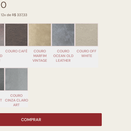
00
 12x de R$ 337,33
COURO CAFÉ
COURO
COURO
COURO OFF
LD
MARFIM
OCEAN OLD
WHITE
R
VINTAGE
LEATHER
COURO
RT
CINZA CLARO
ART
COMPRAR