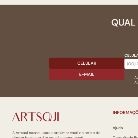
QUAL 
CELULA
CELULAR
E-MAIL
Ac
Ao
INFORMAÇÕ
Ajuda
A Artsoul nasceu para aproximar você da arte e do
design brasileiro. Em um só espaço, você
Consultoria P