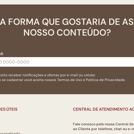
A FORMA QUE GOSTARIA DE A
NOSSO CONTEÚDO?
R:
eito receber notificações e ofertas por e-mail ou celular.
 se cadastrar você aceita nossos
Termos de Uso
e
Politica de Privacidade.
ES ÚTEIS
CENTRAL DE ATENDIMENTO AO
Fale conosco pela nossa Central d
ao Cliente por telefone, chat ou e-m
ersonalizada