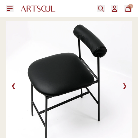
0
❮
❯