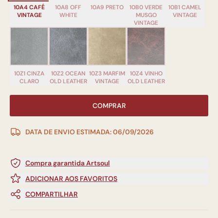
10A4 CAFÉ
10A8 OFF
10A9 PRETO
10B0 VERDE
10B1 CAMEL
VINTAGE
WHITE
MUSGO
VINTAGE
VINTAGE
10Z1 CINZA
10Z2 OCEAN
10Z3 MARFIM
10Z4 VINHO
CLARO
OLD LEATHER
VINTAGE
OLD LEATHER
COMPRAR
DATA DE ENVIO ESTIMADA: 06/09/2026
Compra garantida Artsoul
ADICIONAR AOS FAVORITOS
COMPARTILHAR