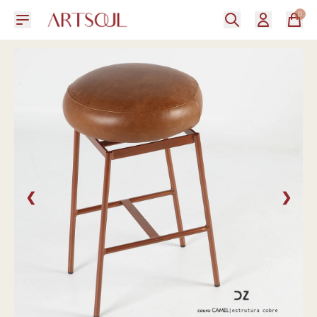
0
❮
❯