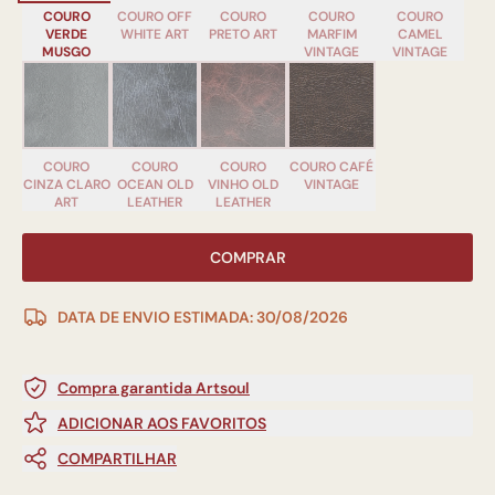
COURO
COURO OFF
COURO
COURO
COURO
VERDE
WHITE ART
PRETO ART
MARFIM
CAMEL
MUSGO
VINTAGE
VINTAGE
COURO
COURO
COURO
COURO CAFÉ
CINZA CLARO
OCEAN OLD
VINHO OLD
VINTAGE
ART
LEATHER
LEATHER
COMPRAR
DATA DE ENVIO ESTIMADA: 30/08/2026
Compra garantida Artsoul
ADICIONAR AOS FAVORITOS
COMPARTILHAR