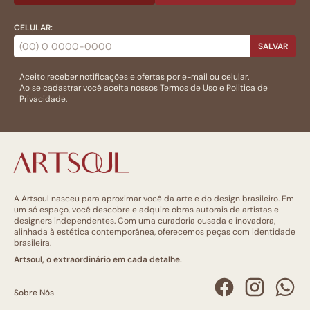
CELULAR:
SALVAR
Aceito receber notificações e ofertas por e-mail ou celular.
Ao se cadastrar você aceita nossos
Termos de Uso
e
Politica de
Privacidade.
A Artsoul nasceu para aproximar você da arte e do design brasileiro. Em
um só espaço, você descobre e adquire obras autorais de artistas e
designers independentes. Com uma curadoria ousada e inovadora,
alinhada à estética contemporânea, oferecemos peças com identidade
brasileira.
Artsoul, o extraordinário em cada detalhe.
Sobre Nós