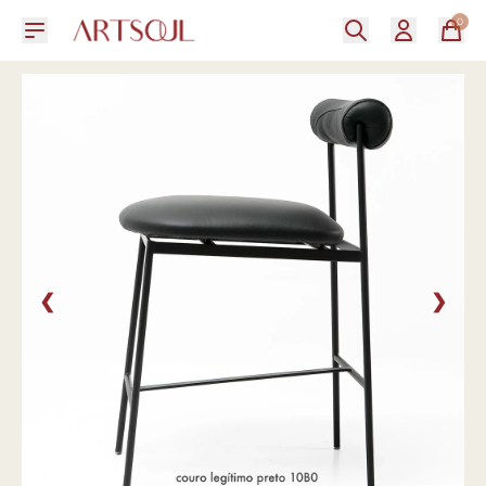
0
❮
❯