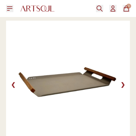
0
❮
❯