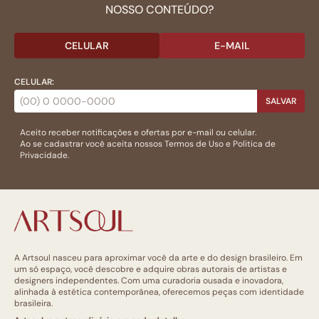
NOSSO CONTEÚDO?
CELULAR
E-MAIL
CELULAR:
SALVAR
Aceito receber notificações e ofertas por e-mail ou celular.
Ao se cadastrar você aceita nossos
Termos de Uso
e
Politica de
Privacidade.
A Artsoul nasceu para aproximar você da arte e do design brasileiro. Em
um só espaço, você descobre e adquire obras autorais de artistas e
designers independentes. Com uma curadoria ousada e inovadora,
alinhada à estética contemporânea, oferecemos peças com identidade
brasileira.