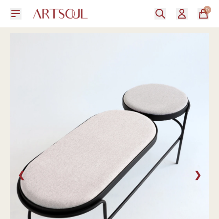
0
❮
❯