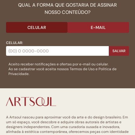
QUAL A FORMA QUE GOSTARIA DE ASSINAR
NOSSO CONTEÚDO?
CELULAR
E-MAIL
CELULAR:
SALVAR
Aceito receber notificações e ofertas por e-mail ou celular.
Ao se cadastrar você aceita nossos
Termos de Uso
e
Politica de
Privacidade.
A Artsoul nasceu para aproximar você da arte e do design brasileiro. Em
um só espaço, você descobre e adquire obras autorais de artistas e
designers independentes. Com uma curadoria ousada e inovadora,
alinhada à estética contemporânea, oferecemos peças com identidade