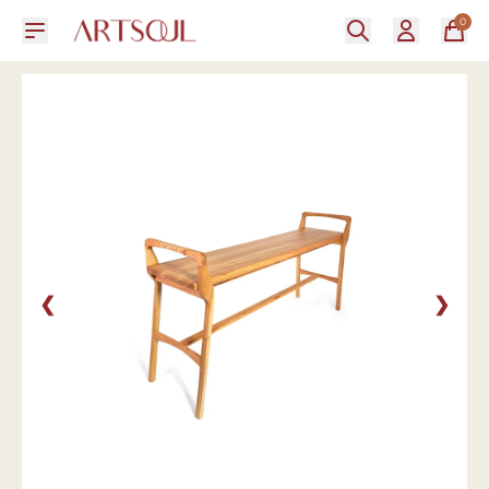
0
❮
❯