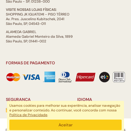
São Paulo - SP, 01238-000
VISITE NOSSAS LOJAS FÍSICAS:
SHOPPING JK IGUATEMI - PISO TÉRREO
Av. Pres. Juscelino Kubitschek, 2041
São Paulo, SP, 04543-011
ALAMEDA GABRIEL
Alameda Gabriel Monteiro da Silva, 1899
São Paulo, SP, 01441-002
FORMAS DE PAGAMENTO
SEGURANÇA
IDIOMA
Usamos cookies para melhorar sua experiência, analisar navegação
e personalizar conteúdo. Ao continuar, você concorda com nossa
Política de Privacidade
.
ARTSOUL COMUNICAÇÃO DIGITAL LTDA | CNPJ: 29.752.781/0001-52
Aceitar
Escritório: Rua Quatá, 845 - Sala 2, Vila Olímpia, São Paulo, SP, 04546-044