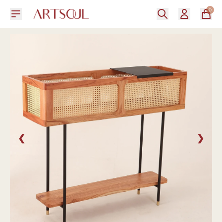
0
❮
❯