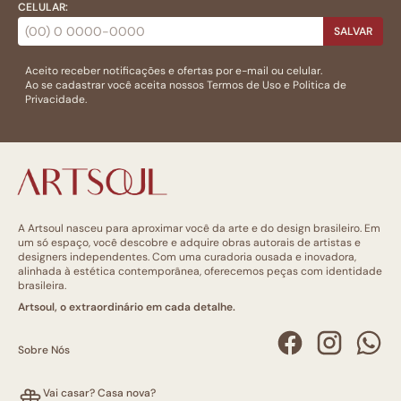
CELULAR:
SALVAR
Aceito receber notificações e ofertas por e-mail ou celular.
Ao se cadastrar você aceita nossos
Termos de Uso
e
Politica de
Privacidade.
A Artsoul nasceu para aproximar você da arte e do design brasileiro. Em
um só espaço, você descobre e adquire obras autorais de artistas e
designers independentes. Com uma curadoria ousada e inovadora,
alinhada à estética contemporânea, oferecemos peças com identidade
brasileira.
Artsoul, o extraordinário em cada detalhe.
Sobre Nós
Vai casar? Casa nova?