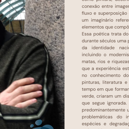
conexão entre imagen
fluxo e superposição 
um imaginário refere
elementos que compõ
Essa poética trata d
durante séculos uma 
da identidade nacio
incluindo o moderni
matas, rios e riqueza
que a experiência es
no conhecimento do 
pinturas, literatura
tempo em que formar
verde, criaram um dis
que segue ignorada.
predominantemente ur
problemáticas do in
espécies e degradaç