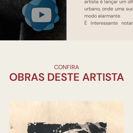
artista é lançar um o
urbano, onde uma su
modo alarmante
É interessante not
imagens reflete 
sua documentação d
trabalharam conj
reconhecimento e con
diversas viagens ao
resultaram dessa ex
CONFIRA
certa forma, invert
OBRAS DESTE ARTISTA
representação do natu
na maior parte dos terr
Os trabalhos do artis
como Museu de Arte 
Biblioteca Nacional, 
de Arte Contemporâne