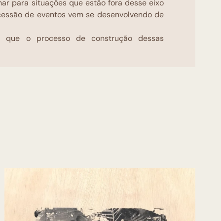
lhar para situações que estão fora desse eixo
cessão de eventos vem se desenvolvendo de
ar que o processo de construção dessas
a prática dos artistas viajantes em
a paisagem brasileira, esses artistas
ugando a experiência estética com o
figuração do mundo natural. Provenientes de
 interior, os trabalhos de Raul Leal que
periência existem em um contexto que, de
e a lógica dessa imagética tradicional de
ral, já que a degradação é o que se encontra
itórios visitados.
ta fazem parte das coleções de instituições
Moderna do Rio de Janeiro, Coleção IBEU,
Universidade Federal do Espírito Santo, Museu
a de Blumenau, entre outras.