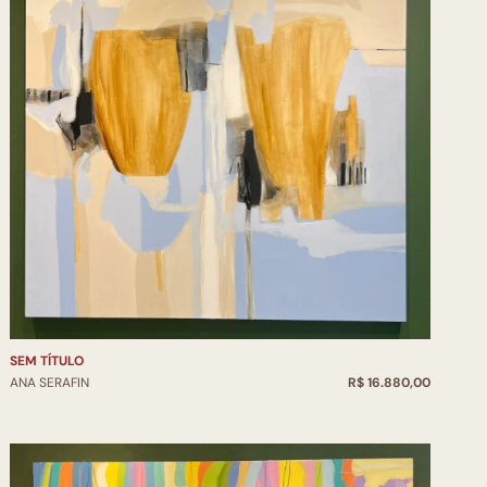
ritibano - Curitiba – PR
 Plásticas Ponta Grossa - PR
ilson Viriato - Curitiba - PR
ski - Ponta Grossa - PR
de Arte FLICAMPOS - Ponta Grossa – PR
Criatividade Iracema Trinco Ribeiro - Guarapuava-PR
Solar Barão - Curitiba - PR
o Branco - Ciência Cultura & Arte- João Pessoa - PB
 - Santa Cruz- PR
tiba - Curitiba - PR
emporâneo - Araras-SP
ntemporâneo Cerquilho-SP
e Curitiba - PR
SEM TÍTULO
ANA SERAFIN
R$ 16.880,00
Brasil Telecom Contemporâneos em Preto e Branco
te Contemporânea de Cascavel -PR
imed - Ponta Grossa -PR