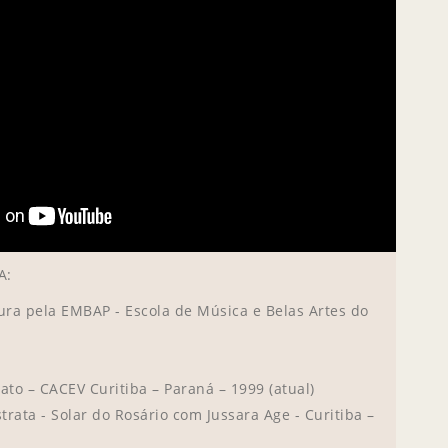
A:
ura pela EMBAP - Escola de Música e Belas Artes do
iato – CACEV Curitiba – Paraná – 1999 (atual)
trata - Solar do Rosário com Jussara Age - Curitiba –