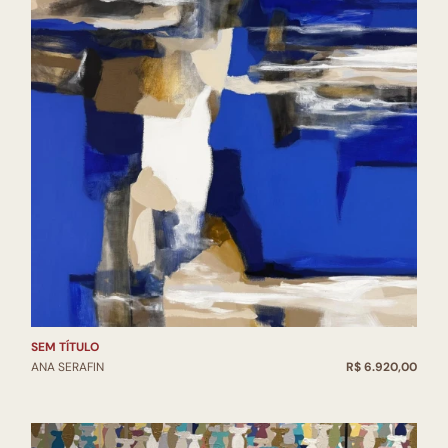
2012 Salão de Artes Cu
2011 5° Salão de Artes
2011 Galeria de Arte Ed
2011 Galeria João Pilar
2011 Exposição Livro 
2009 Centro de Arte e 
2009 Museu da Gravura 
2009 Museu Estação Cab
2009 Unicentro Campus
2009 Espaço Largo Curi
2008 LXII SAAP – Cont
2008 Salão de Arte Co
2008 Museu Memorial d
SEM TÍTULO
2008 Espaço Cultural 
ANA SERAFIN
R$ 6.920,00
Curitiba-PR
2008 MAC Museu de Ar
2007 Salão de Arte Un