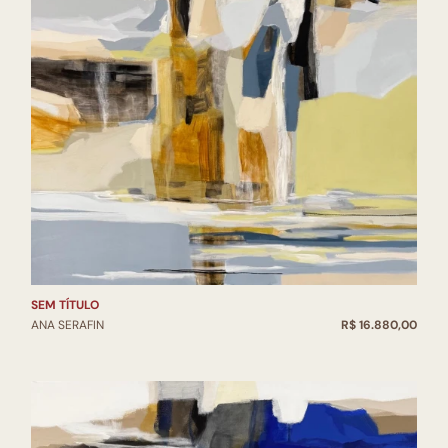
2015 Galeria Riviso Exp
2015 Memorial de Curit
2015 Memorial de Curit
2014 Museu de Arte d
2014 Galeria EMBAP Ex
2014 MAC Museu de Ar
2013 Salão Graciosa de
2013 MAC Museu de Ar
2013 Memorial de Curit
2013 Exposição Belas 
2013 XIX Bienal Parale
SEM TÍTULO
Lisboa Curitiba-PR
ANA SERAFIN
R$ 16.880,00
2013 Palacete dos Leõe
2013 Fundação Cultura
2013 MAC- Museu de A
2013 Museu Guido Viar
2012 Semana Cora Coral