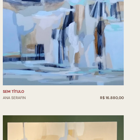
oscição XX Bienal de Curitiba – Curitiba - PR
iba - Exposição Convergências – Curitiba - PR
iba - Exposição Grupo Arte 725 – Curitiba - PR
e Blumenau - Grupo 725 - Blumenau – SC
posição Conclusão de Curso - Curitiba – PR
te Contemporânea de Cascavel- Grupo 725- PR
 Artes Plásticas - Curitiba-PR
te Contemporânea de Jataí - GO
iba - Exposição Abstractus - PR
Artes e Dorothéia Wiedmann – Castro-PR
las de Curitiba - Participação no trabalho de Tom
SEM TÍTULO
ANA SERAFIN
R$ 16.880,00
s - Grupo 725 Curitiba- PR
l Balneário Grupo725 - Camboriú - SC
rte Contemporânea de Cascavel- Grupo 725- PR
o Grupo 725 Curitiba- PR
ina - Curitiba - PR