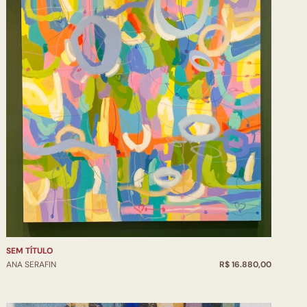
cavel - Cascavel - PR
rense de Arte Contemporânea - Limeira -SP
ntemporânea Vinhedos - Vinhedos - SP
a Grossa - PR
ry - Curitiba-PR
 Lapa - PR
e Artista” Museu da Gravura Solar do Barão FCC -
do Iguaçu – PR
 Artes Plásticas - Curitiba-PR
nça” Museu Memorial da Cidade - Curitiba - PR
tes Plástica - Jahú - SP
 de Artes Plásticas Antônio Rondini - Araras - SP
Ponta Grossa -PG
SEM TÍTULO
ociação Paranaense dos Artistas Plásticos - PR
ANA SERAFIN
R$ 16.880,00
ado da Cultura - Curitiba - PR
porâneas” Fundação Cultural - Blumenau - SC