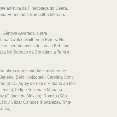
nte artística da Pinacoteca do Ceará,
aleria Vermelho e Samantha Moreira,
z, Génova Alvarado, Clara
Tuna Dwek e Guilherme Peters. No
ere as performances de Lucas Bebiano,
aleza No Barraco da Constância Tem! e
rá obras apresentadas em vídeo de
Janeiro, Belo Horizonte), Carolina Cony
Paulo), DJ Agojy de Exu e Profana ao Mel
entes), Felipe Teixeira e Mariana
utz (Cidade do México), Romão (São
, Ruy Cézar Campos (Fortaleza), Ting-
ébio).