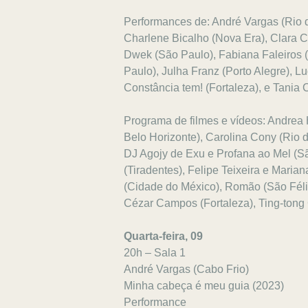
Performances de: André Vargas (Rio de 
Charlene Bicalho (Nova Era), Clara 
Dwek (São Paulo), Fabiana Faleiros 
Paulo), Julha Franz (Porto Alegre), L
Constância tem! (Fortaleza), e Tania
Programa de filmes e vídeos: Andrea 
Belo Horizonte), Carolina Cony (Rio 
DJ Agojy de Exu e Profana ao Mel (S
(Tiradentes), Felipe Teixeira e Maria
(Cidade do México), Romão (São Fél
Cézar Campos (Fortaleza), Ting-tong
Quarta-feira, 09
20h – Sala 1
André Vargas (Cabo Frio)
Minha cabeça é meu guia (2023)
Performance