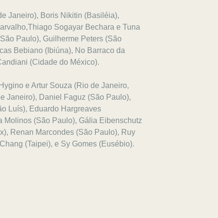
Janeiro), Boris Nikitin (Basiléia),
Carvalho,Thiago Sogayar Bechara e Tuna
(São Paulo), Guilherme Peters (São
ucas Bebiano (Ibiúna), No Barraco da
 Candiani (Cidade do México).
Hygino e Artur Souza (Rio de Janeiro,
de Janeiro), Daniel Faguz (São Paulo),
ão Luís), Eduardo Hargreaves
na Molinos (São Paulo), Gália Eibenschutz
ix), Renan Marcondes (São Paulo), Ruy
 Chang (Taipei), e Sy Gomes (Eusébio).