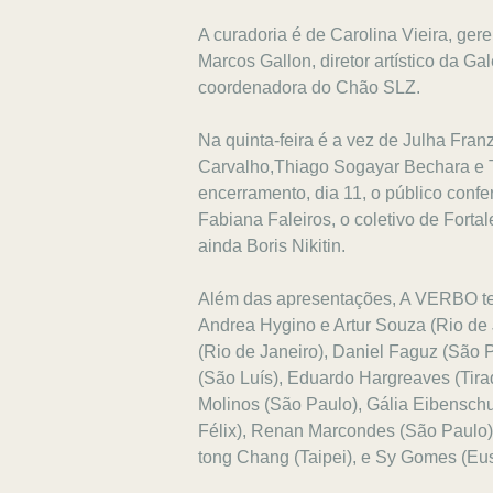
A curadoria é de Carolina Vieira, gere
Marcos Gallon, diretor artístico da G
coordenadora do Chão SLZ.
Na quinta-feira é a vez de Julha Fran
Carvalho,Thiago Sogayar Bechara e 
encerramento, dia 11, o público conf
Fabiana Faleiros, o coletivo de Fort
ainda Boris Nikitin.
Além das apresentações, A VERBO te
Andrea Hygino e Artur Souza (Rio de 
(Rio de Janeiro), Daniel Faguz (São 
(São Luís), Eduardo Hargreaves (Tirad
Molinos (São Paulo), Gália Eibensch
Félix), Renan Marcondes (São Paulo)
tong Chang (Taipei), e Sy Gomes (Eus