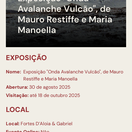
Avalanche Vulcão", de
Mauro Restiffe e Maria
Manoella
EXPOSIÇÃO
Nome:
Exposição "Onda Avalanche Vulcão", de Mauro
Restiffe e Maria Manoella
Abertura:
30 de agosto 2025
Visitação:
até 18 de outubro 2025
LOCAL
Local:
Fortes D’Aloia & Gabriel
Evento Online:
Não