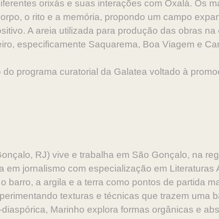
iferentes orixás e suas interações com Oxalá. Os ma
o corpo, o rito e a memória, propondo um campo expan
itivo. A areia utilizada para produção das obras na 
aneiro, especificamente Saquarema, Boa Viagem e C
o do programa curatorial da Galatea voltado à prom
onçalo, RJ) vive e trabalha em São Gonçalo, na reg
ada em jornalismo com especialização em Literaturas
 barro, a argila e a terra como pontos de partida mat
xperimentando texturas e técnicas que trazem uma 
ro-diaspórica, Marinho explora formas orgânicas e ab