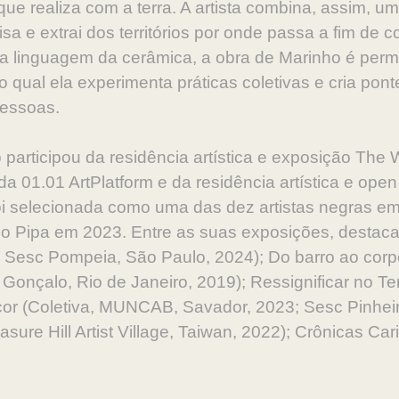
que realiza com a terra. A artista combina, assim, u
sa e extrai dos territórios por onde passa a fim de 
a a linguagem da cerâmica, a obra de Marinho é per
qual ela experimenta práticas coletivas e cria pontes
pessoas.
 participou da residência artística e exposição The
e da 01.01 ArtPlatform e da residência artística e op
i selecionada como uma das dez artistas negras em
Pipa em 2023. Entre as suas exposições, destacam-
al, Sesc Pompeia, São Paulo, 2024); Do barro ao corp
 Gonçalo, Rio de Janeiro, 2019); Ressignificar no 
cor (Coletiva, MUNCAB, Savador, 2023; Sesc Pinhei
sure Hill Artist Village, Taiwan, 2022); Crônicas Ca