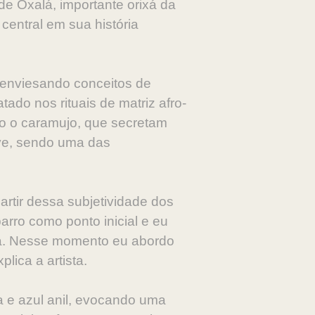
de Oxalá, importante orixá da
central em sua história
 enviesando conceitos de
tado nos rituais de matriz afro-
omo o caramujo, que secretam
ive, sendo uma das
tir dessa subjetividade dos
barro como ponto inicial e eu
oa. Nesse momento eu abordo
lica a artista.
a e azul anil, evocando uma