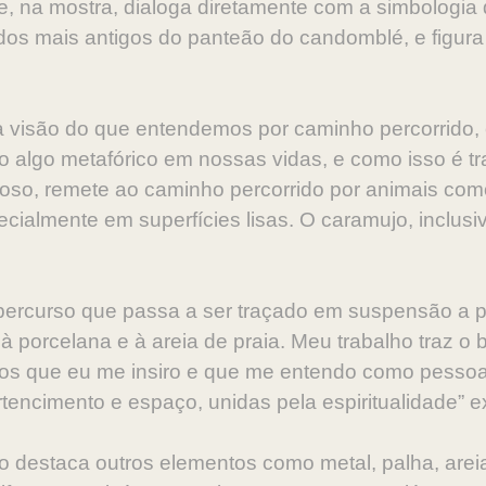
e, na mostra, dialoga diretamente com a simbologia 
 dos mais antigos do panteão do candomblé, e figura 
 visão do que entendemos por caminho percorrido,
mo algo metafórico em nossas vidas, e como isso é tra
uminoso, remete ao caminho percorrido por animais c
ialmente em superfícies lisas. O caramujo, inclus
rcurso que passa a ser traçado em suspensão a par
s à porcelana e à areia de praia. Meu trabalho traz o 
xtos que eu me insiro e que me entendo como pess
encimento e espaço, unidas pela espiritualidade” exp
o destaca outros elementos como metal, palha, arei