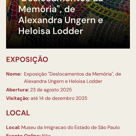
Memória", de
Alexandra Ungern e
Heloisa Lodder
EXPOSIÇÃO
Nome:
Exposição "Deslocamentos da Memória", de
Alexandra Ungern e Heloisa Lodder
Abertura:
23 de agosto 2025
Visitação:
até 14 de dezembro 2025
LOCAL
Local:
Museu da Imigracao do Estado de São Paulo
Evento Online:
Não