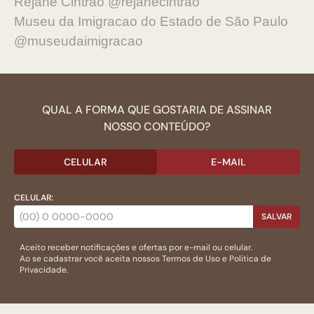
Rejane Cintrão @rejanecintrao
Museu da Imigracao do Estado de São Paulo
@museudaimigracao
QUAL A FORMA QUE GOSTARIA DE ASSINAR
NOSSO CONTEÚDO?
CELULAR
E-MAIL
CELULAR:
SALVAR
Aceito receber notificações e ofertas por e-mail ou celular.
Ao se cadastrar você aceita nossos
Termos de Uso
e
Politica de
Privacidade.