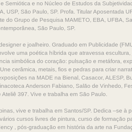
 Semiótica e no Núcleo de Estudos da Subjetivida
A, USP, São Paulo, SP. Profa. Titular Aposentada 
nte do Grupo de Pesquisa MAMETO, EBA, UFBA, Sa
ntemporânea, São Paulo, SP.
l, designer e joalheiro. Graduado em Publicidade (F
nvolve uma poética híbrida que atravessa escultura,
cia simbólica do coração: pulsação e metáfora, exp
ne cerâmica, metais, fios e pedras para criar narrat
e exposições na MADE na Bienal, Casacor, ALESP, B
inacoteca Anderson Fabiano, Salão de Vinhedo, Fest
e Ateliê 397. Vive e trabalha em São Paulo.
as, vive e trabalha em Santos/SP. Dedica –se à pi
ários cursos livres de pintura, curso de formação pa
dency , pós-graduação em história da arte na Fun