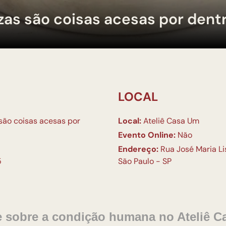
zas são coisas acesas por dent
LOCAL
 são coisas acesas por
Local:
Ateliê Casa Um
Evento Online:
Não
Endereço:
Rua José Maria Lis
5
São Paulo - SP
ete sobre a condição humana no Ateliê 