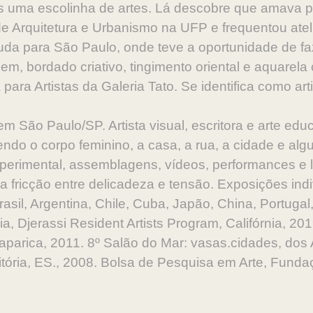
os uma escolinha de artes. Lá descobre que amava
de Arquitetura e Urbanismo na UFP e frequentou ate
da para São Paulo, onde teve a oportunidade de faze
m, bordado criativo, tingimento oriental e aquarela
para Artistas da Galeria Tato. Se identifica como artis
em São Paulo/SP. Artista visual, escritora e arte ed
endo o corpo feminino, a casa, a rua, a cidade e al
erimental, assemblagens, vídeos, performances e liv
 fricção entre delicadeza e tensão. Exposições indi
asil, Argentina, Chile, Cuba, Japão, China, Portugal,
 Djerassi Resident Artists Program, Califórnia, 2019
parica, 2011. 8º Salão do Mar: vasas.cidades, dos 
tória, ES., 2008. Bolsa de Pesquisa em Arte, Funda