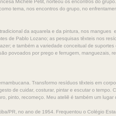
ncesa Michèle Petit, norteou os encontros do grupo. 
m como tema, nos encontros do grupo, no enfrentamen
tradicional da aquarela e da pintura, nos mangues 
entes de Pablo Lozano; as pesquisas têxteis nos re
Mazer; e também a variedade conceitual de suportes
 são povoados por prego e ferrugem, manguezais, res
 pernambucana. Transformo resíduos têxteis em corp
 gesto de cuidar, costurar, pintar e escutar o tempo
uro, pinto, recomeço. Meu ateliê é também um lugar 
iba/PR, no ano de 1954. Frequentou o Colégio Esta