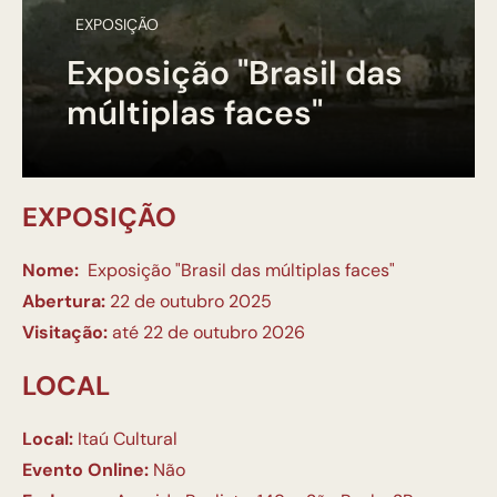
EXPOSIÇÃO
Exposição "Brasil das
múltiplas faces"
EXPOSIÇÃO
Nome:
Exposição "Brasil das múltiplas faces"
Abertura:
22 de outubro 2025
Visitação:
até 22 de outubro 2026
LOCAL
Local:
Itaú Cultural
Evento Online:
Não