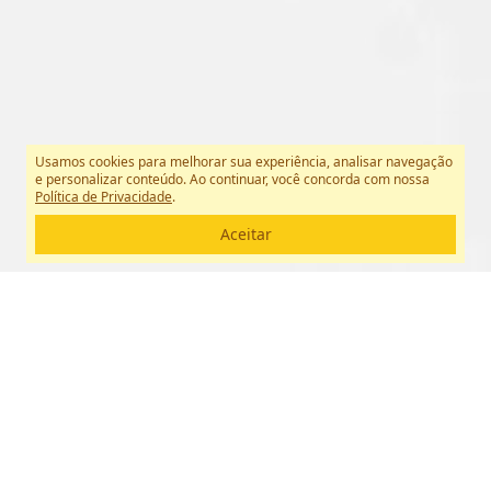
Usamos cookies para melhorar sua experiência, analisar navegação
e personalizar conteúdo. Ao continuar, você concorda com nossa
Política de Privacidade
.
Aceitar
ARTE À DISPOSIÇÃO DE
TODOS
Criada por empresárias apaixonadas por arte, o
projeto inicial apresentava conteúdos exclusivos além
do trabalho de artistas independentes e galerias,
funcionando como um catálogo virtual.