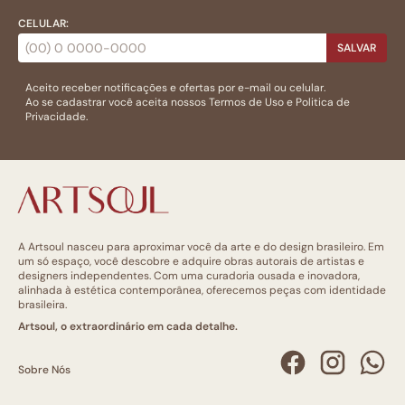
CELULAR:
SALVAR
Aceito receber notificações e ofertas por e-mail ou celular.
Ao se cadastrar você aceita nossos
Termos de Uso
e
Politica de
Privacidade.
A Artsoul nasceu para aproximar você da arte e do design brasileiro. Em
um só espaço, você descobre e adquire obras autorais de artistas e
designers independentes. Com uma curadoria ousada e inovadora,
alinhada à estética contemporânea, oferecemos peças com identidade
brasileira.
Artsoul, o extraordinário em cada detalhe.
Sobre Nós