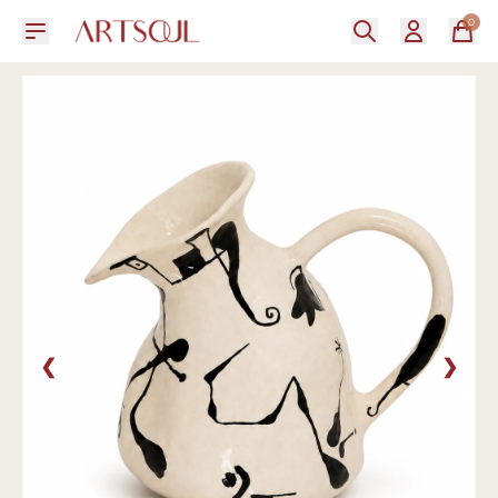
0
❮
❯